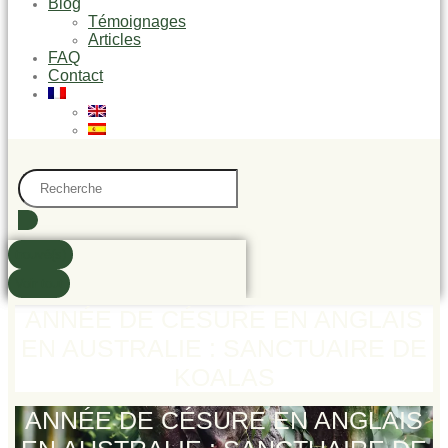
Blog
Témoignages
Articles
FAQ
Contact
Search
...
trouvé(s)
Voir tout
ANNÉE DE CÉSURE EN ANGLAIS
EN AUSTRALIE : SANCTUAIRE DE
KOALAS
ANNÉE DE CÉSURE EN ANGLAIS