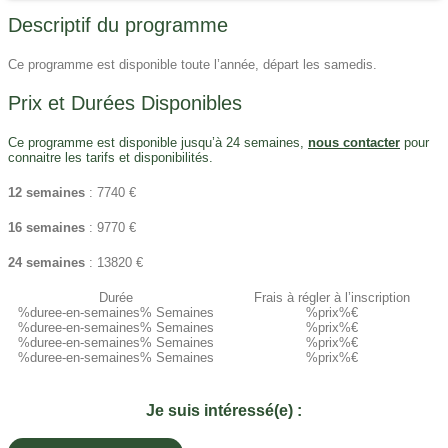
Descriptif du programme
Ce programme est disponible toute l’année, départ les samedis.
Prix et Durées Disponibles
Ce programme est disponible jusqu’à 24 semaines,
nous contacter
pour
connaitre les tarifs et disponibilités.
12 semaines
: 7740 €
16 semaines
: 9770 €
24 semaines
: 13820 €
Durée
Frais à régler à l’inscription​
%duree-en-semaines% Semaines
%prix%€
%duree-en-semaines% Semaines
%prix%€
%duree-en-semaines% Semaines
%prix%€
%duree-en-semaines% Semaines
%prix%€
Je suis intéressé(e) :