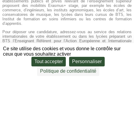
établissements publics et privés relevant de l’enseignement supérieur
proposent des mobilités Erasmus+ stage, par exemple les écoles de
commerce, d’ingénieurs, les instituts agronomiques, les écoles d’art, les
conservatoires de musique, les lycées dans leurs cursus de BTS, les
Institut de formation en soins infirmiers ou les centres de formation
d’apprentis.
Pour déposer une candidature, adressez-vous au service des relations
internationales de votre établissement ou dans les lycées préparant un
BTS l’Enseignant Référent pour l’Action Européenne et Internationale
(ERAEI). Il vous indiquera les établissements partenaires où vous pourrez
Ce site utilise des cookies et vous donne le contrôle sur
étudier ou les démarches à entreprendre pour partir en stage.
ceux que vous souhaitez activer
Tout accepter
Personnaliser
A savoir :
Politique de confidentialité
Les mobilités d’études ou de stages peuvent se faire dès la première
année d’étude.
Les mobilités ont une durée de 2 mois à 12 mois maximum par cycle
d’étude.
Vous pouvez partir dans les pays membres de l’UE et aussi, depuis 2021,
dans tous les pays du monde !
Vous pouvez bénéficier d’une bourse entre 460 et 750€ par mois pour un
stage à l’étranger selon la destination (le montant est fixé par chaque
établissement).
Erasmus+ stage pour les jeunes et les