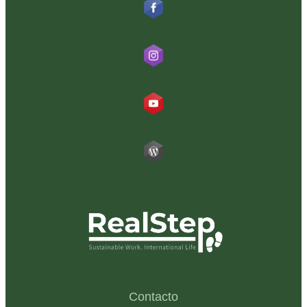
RealStep
@realstepglobal
RealStep
Blog RealStep
Contacto