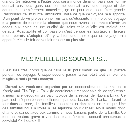
grandir. Se retrouver à l’autre bout dans monde dans un pays que l’on ne
connait pas, des gens que l’on ne connait pas, une langue et des
coutumes complètement nouvelles, ça ne peut que nous faire grandir.
Responsabilité, maturité, ambitions. Voilà ce que ce voyage m’a apporté.
D’un point de vu professionnel, en tant qu’étudiante infirmière, ce voyage
m’a permis de mesurer la chance que nous avons en France d’avoir un
accès aux soins et une qualité de soins telle qu’elle est malgré ces
défauts. Adaptabilité et compassion c’est ce que les hôpitaux sri lankais
m’ont permis d’adopter. S’il y a bien une chose que ce voyage m’a
apporté, c’est le fait de vouloir repartir au plus vite !!!
MES MEILLEURS SOUVENIRS...
Il est très très compliqué de faire le tri pour savoir ce que j’ai préféré
pendant ce voyage. Chaque second passé là-bas était tout simplement
magique
mais je vais essayer :
- Durant un week-end organisé
par un coordinateur de la maison, «
Kandy and Ella Trip », Falik (le coordinateur responsable de ce trip) tenais
à nous faire découvrir un parc typique de la région de Nuwara Eliya. Ce
parc est fréquenté essentiellement par des locaux Sri Lanka. Durant le
tour dans ce parc, des familles chantaient et dansaient en musique. Une
des familles nous a invité à les rejoindre pour danser. Nous avons donc
chanté et dansé avec eux comme si nous faisions partie de la famille. Ce
moment restera gravé à vie dans ma mémoire. L’accueil chaleureux et
convivial Sri Lankais !!