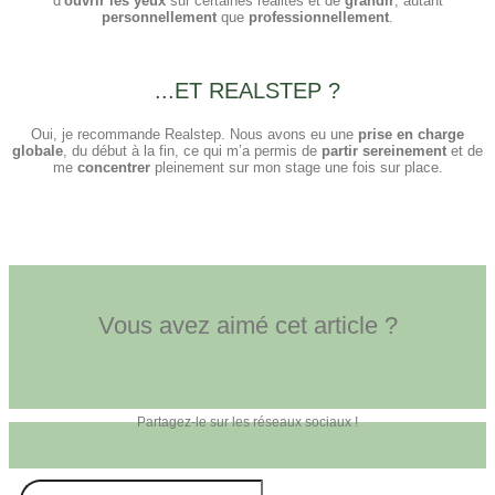
d’
ouvrir les yeux
sur certaines réalités et de
grandir
, autant
personnellement
que
professionnellement
.
...ET REALSTEP ?
Oui, je recommande Realstep. Nous avons eu une
prise en charge
globale
, du début à la fin, ce qui m’a permis de
partir sereinement
et de
me
concentrer
pleinement sur mon stage une fois sur place.
Vous avez aimé cet article ?
Partagez-le sur les réseaux sociaux !
Search