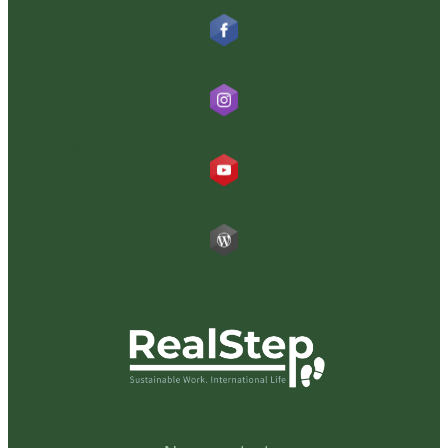
RealStep
@realstepglobal
RealStep
Blog RealStep