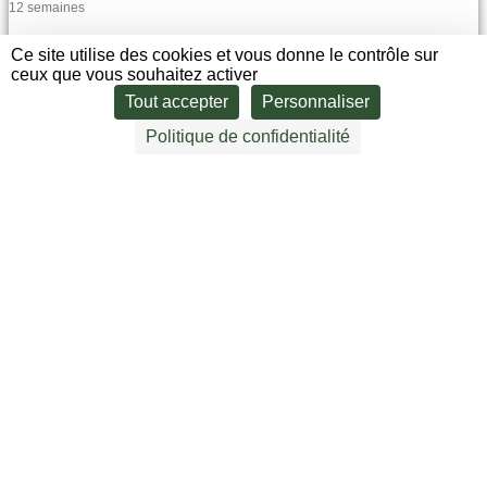
12 semaines
Brisbane
Ce site utilise des cookies et vous donne le contrôle sur
ceux que vous souhaitez activer
EN SAVOIR PLUS
Tout accepter
Personnaliser
Politique de confidentialité
Assistance job en Australie – Sydney
Un dispositif d'accueil en Australie pour trouver un emploi rémunéré
dans les meilleures conditio...