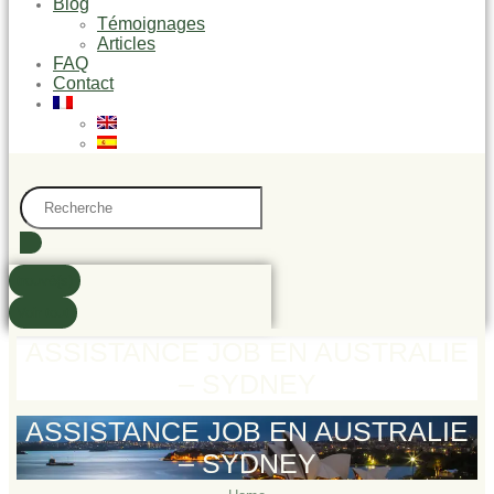
Blog
Témoignages
Articles
FAQ
Contact
Search
...
trouvé(s)
Voir tout
ASSISTANCE JOB EN AUSTRALIE
– SYDNEY
ASSISTANCE JOB EN AUSTRALIE
– SYDNEY