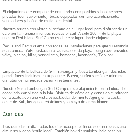
El alojamiento se compone de dormitorios compartidos y habitaciones
privadas (con suplemento), todas equipadas con aire acondicionado,
ventiladores y baños de estilo occidental.
Nuestra terraza con vistas al océano es el lugar ideal para disfrutar de un
café por la mañana mientras revisas el surf. A solo 100 m de la playa,
nuestro Red Island Surf Camp es el mejor lugar donde alojarse.
Red Island Camp cuenta con todas las instalaciones para que tu estancia
sea cómoda: WiFi, restaurante, actividades de playa, bungalows privados,
vóley, piscina, billar, senderismo, hamacas, lavandería, TV y bar.
Empápate de la belleza de Gili Trawangan y Nusa Lembongan, dos islas
paradisíacas incluidas en tu paquete.
Bucea, surfea y relájate mientras
disfrutas de numerosos bares y restaurantes.
Nuestro Nusa Lembongan Surf Camp ofrece alojamiento en la ladera del
acantilado con vistas a la isla.
Disfruta de cócteles y cenas en el mirador
de la azotea con una vista espectacular del monte Agung en la costa
oeste de Bali, las aguas cristalinas y la playa de arena blanca.
Comidas
Tres comidas al día, todos los días excepto el fin de semana: desayuno,
almuerzo y cena (estilo local). También hay disponibles, bajo petición,