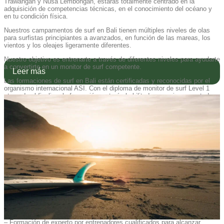
Trawangan y Nusa Lembongan, estarás totalmente centrado en la
adquisición de competencias técnicas, en el conocimiento del océano y
en tu condición física.
Nuestros campamentos de surf en Bali tienen múltiples niveles de olas
para surfistas principiantes a avanzados, en función de las mareas, los
vientos y los oleajes ligeramente diferentes.
Nuestro objetivo es entrenarte a través de diferentes niveles para ayudarte
a convertirte en un monitor de surf competente.
Leer más
Las formaciones de surf en Bali están certificadas y reconocidas por el
organismo internacional ASI. Con el diploma de monitor de surf Level 1
otorgado al finalizar la formación, estarás habilitado para ejercer en todas
las escuelas de surf a nivel internacional.
Nota: es posible realizar estancias de surf de 1 o 2 meses sin
certificación ni formación profesional. Se trata únicamente de clases de
surf. Contáctanos para obtener las descripciones.
La formación de surf en Bali de 3 meses facilita el
desarrollo de las siguientes competencias:
– Desarrollo práctico de las competencias de surf de nivel principiante a
intermedio
– Seguridad marítima, sensibilización sobre el océano, entrenamiento
físico
– Acceso a una variedad de olas
– Formación de experto por entrenadores cualificados para alcanzar,