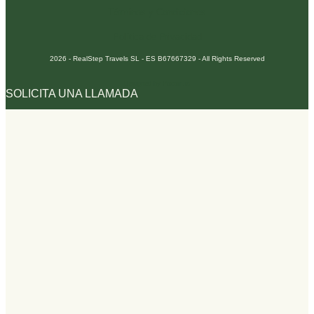
Términos y Condiciones
Política de Privacidad
2026 - RealStep Travels SL - ES B67667329 - All Rights Reserved
Designed by Pocom.io
SOLICITA UNA LLAMADA