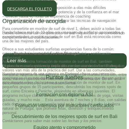
coger, rodar y girar sobre las olas
– Mejora de la teoría del surf y exposición a olas más difíciles
DESCARGA EL FOLLETO
– Mejora de la forma física, de la potencia y de la confianza en el mar
– Ofrecer hasta 40 horas de experiencia de coaching
Organización de acogida
– Uso del análisis de vídeo para mejorar las técnicas de navegación
Para convertirte en monitor de surf de nivel 1, debes asistir a todas las
Fundada hace más de 10 años por un equipo de surfistas apasionados y
clases, demostrar las competencias de surf requeridas y ser considerado
experimentados, nuestra escuela de surf en Bali está reconocida como
competente en las cualificaciones.
una de las mejores del país.
Ofrece a sus estudiantes surfistas experiencias fuera de lo común:
Descubrimiento del Surf en Portugal
estancias de ocio, aventuras, surf medioambiental y certificación
profesional.
Leer más
Además de nuestra formación de monitor de surf en Bali, también
proponemos una experiencia única de una semana de surf en Portugal.
El plus: la escuela está muy implicada con las comunidades locales, sus
valores van más allá de la práctica del surf. Dar a las comunidades,
Nuestro programa de una semana en Portugal ofrece una inmersión
compartir, respetar la naturaleza y comportarse de manera ética son, entre
Puntos fuertes
completa en el mundo del surf, ideal para principiantes que deseen probar
otros, valores que intentan transmitir durante su formación. De ahí esta
este deporte antes de lanzarse a una formación de monitor de surf. En
denominación única de surf medioambiental.
pequeños grupos de 15 participantes, descubrirás los mejores spots de
surf, como Ericeira o Peniche, alojándote en albergues juveniles. El
Formación con diploma ASI
programa incluye clases de surf, de surfskate, sesiones de yoga, visitas
guiadas, y mucho más… Esta aventura de 7 noches y 8 días, con salidas
cada domingo, es una inmersión total en la cultura del surf y la belleza
Formación intensiva por instructores certificados
natural de Portugal, que promete relax, diversión y enriquecimiento
personal.
Descubrimiento de los mejores spots de surf en Bali
Contáctanos para saber más sobre las fechas y los precios.
Equipo atento y comprometido