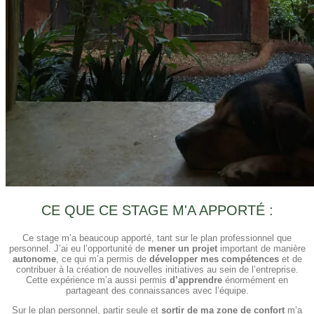
CE QUE CE STAGE M'A APPORTÉ :
Ce stage m’a beaucoup apporté, tant sur le plan professionnel que
personnel. J’ai eu l’opportunité de
mener un projet
important de manière
autonome
, ce qui m’a permis de
développer mes compétences
et de
contribuer à la création de nouvelles initiatives au sein de l’entreprise.
Cette expérience m’a aussi permis
d’apprendre
énormément en
partageant des connaissances avec l’équipe.
Sur le plan personnel, partir seule et
sortir de ma zone de confort
m’a