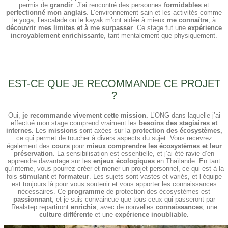
permis de
grandir
. J’ai rencontré des personnes
formidables
et
perfectionné mon anglais
. L’environnement sain et les activités comme
le yoga, l’escalade ou le kayak m’ont aidée à mieux
me connaître
, à
découvrir mes limites et à me surpasser
. Ce stage fut une
expérience
incroyablement enrichissante
, tant mentalement que physiquement.
EST-CE QUE JE RECOMMANDE CE PROJET
?
Oui,
je recommande vivement cette mission.
L’ONG dans laquelle j’ai
effectué mon stage comprend vraiment les
besoins des stagiaires et
internes.
Les
missions
sont axées sur la
protection des écosystèmes,
ce qui permet de toucher à divers aspects du sujet. Vous recevrez
également des
cours
pour
mieux comprendre les écosystèmes et leur
préservation
. La sensibilisation est essentielle, et j’ai été ravie d’en
apprendre davantage sur les
enjeux écologiques
en Thaïlande. En tant
qu’interne, vous pourrez créer et mener un projet personnel, ce qui est à la
fois
stimulant
et
formateur
. Les sujets sont vastes et variés, et l’équipe
est toujours là pour vous soutenir et vous apporter les connaissances
nécessaires. Ce
programme
de protection des écosystèmes est
passionnant
, et je suis convaincue que tous ceux qui passeront par
Realstep repartiront
enrichis
, avec de nouvelles
connaissances
, une
culture différente
et une
expérience inoubliable.