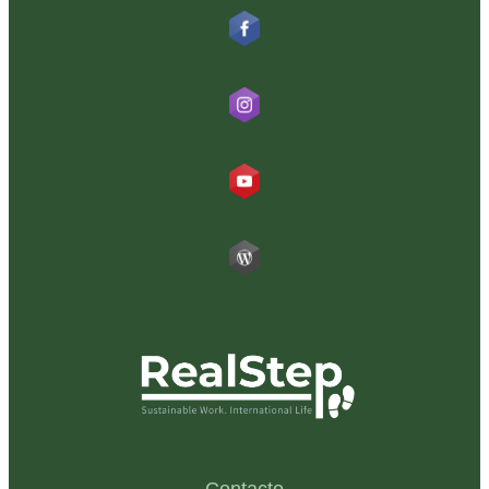
RealStep
@realstepglobal
RealStep
Blog RealStep
Contacto