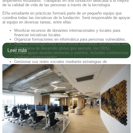
alojamiento estudiantil. Trabajarás en una fundación dedicada a la mejora
de la calidad de vida de las personas a través de la tecnología.
El/la estudiante en prácticas formará parte de un pequeño equipo que
coordina todas las iniciativas de la fundación. Será responsable de apoyar
al equipo en diversas tareas, entre ellas:
Movilizar recursos de donantes internacionales y locales para
financiar iniciativas locales.
Organizar formaciones en informática para personas vulnerables.
Realizar investigaciones sobre temas relevantes relacionados con
el programa de desarrollo global (por ejemplo, los ODS).
Leer más
Brindar apoyo durante reuniones y eventos, incluidas conferencias
y talleres internacionales.
Gestionar sus redes sociales mediante estrategias de
comunicación para promocionar proyectos y compartir experiencias
de trabajo.
Apoyo al desarrollo organizacional.
Apoyar al equipo en diversos proyectos y tareas administrativas.
Traducir información institucional.
Requisitos del puesto
✓ Nivel avanzado de español o inglés.
✓ Dominio de las aplicaciones de Microsoft Office.
✓ Capacidad para trabajar en equipo y de forma autónoma.
✓ Mentalidad creativa.
✓ Organización y eficacia.
✓ Pasión por generar un impacto positivo en el mundo.