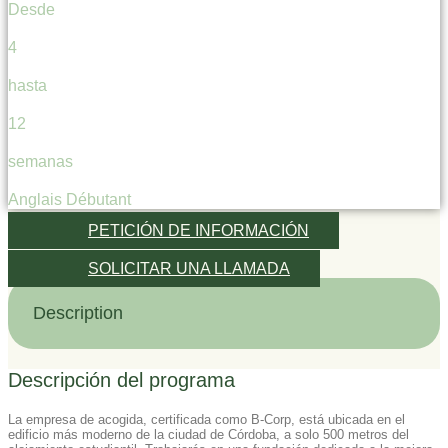
Desde
4
hasta
12
semanas
Anglais Débutant
PETICIÓN DE INFORMACIÓN
SOLICITAR UNA LLAMADA
Description
Descripción del programa
La empresa de acogida, certificada como B-Corp, está ubicada en el
edificio más moderno de la ciudad de Córdoba, a solo 500 metros del