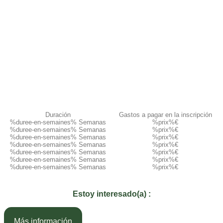
Duración
Gastos a pagar en la inscripción​
%duree-en-semaines% Semanas
%prix%€
%duree-en-semaines% Semanas
%prix%€
%duree-en-semaines% Semanas
%prix%€
%duree-en-semaines% Semanas
%prix%€
%duree-en-semaines% Semanas
%prix%€
%duree-en-semaines% Semanas
%prix%€
%duree-en-semaines% Semanas
%prix%€
Estoy interesado(a) :
Más información