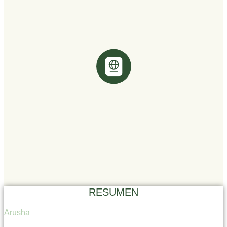
RESUMEN
Arusha