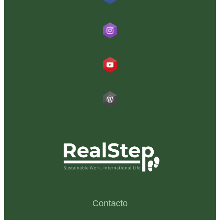
RealStep
@realstepglobal
RealStep
Blog RealStep
Contacto