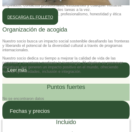
✓ Capacidad para mantener una actitud profesional y cordial con otros
empleados, contactos profesionales, estudiantes y cualquier visitante.
✓ Capacidad para realizar múltiples tareas a la vez.
✓ Altos estándares de integridad, profesionalismo, honestidad y ética
DESCARGA EL FOLLETO
laboral.
Organización de acogida
Nuestro socio busca un impacto social sostenible desafiando las fronteras
y liberando el potencial de la diversidad cultural a través de programas
internacionales.
Nuestro socio dedica su tiempo a mejorar la calidad de vida de las
personas y su entorno mediante la tecnología. El objetivo es promover
iniciativas que generen un impacto positivo en el mundo, ofreciendo
Leer más
nuevas oportunidades, inclusión e integración.
Puntos fuertes
No se encontraron datos
Fechas y precios
Incluido