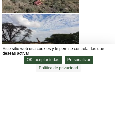
Este sitio web usa cookies y te permite controlar las que
deseas activar
Valora los servicios ofrecidos en una escala
OK, aceptar todas
Personalizar
de 1 a 5
Política de privacidad
- Información previa a la salida: 5
- Proceso de inscripción: 5
- Gestión / coordinadores de proyecto: 5.
Un inconveniente
: esta valoración corresponde a la granja de gatos, pero
no a los dos días pasados en Johannesburgo. El albergue juvenil estaba
muy bien, pero yo aconsejaría reservar con antelación una visita guiada
por la ciudad, o simplemente dejar que los voluntarios sepan que tienen
entre un día y medio y dos días en Johannesburgo por su cuenta.