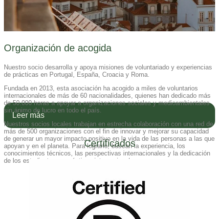
Organización de acogida
Nuestro socio desarrolla y apoya misiones de voluntariado y experiencias
de prácticas en Portugal, España, Croacia y Roma.
Fundada en 2013, esta asociación ha acogido a miles de voluntarios
internacionales de más de 60 nacionalidades, quienes han dedicado más
de 50.000 horas a apoyar a organizaciones sociales y medioambientales
sin ánimo de lucro en todo el país.
Leer más
Nuestros socios locales trabajan en estrecha colaboración con una red de
más de 500 organizaciones con el fin de innovar y mejorar su capacidad
de generar un mayor impacto positivo en la vida de las personas a las que
Certificados
apoyan y en el planeta. Para lograrlo, buscan la experiencia, los
conocimientos técnicos, las perspectivas internacionales y la dedicación
de los estudiantes en prácticas internacionales.