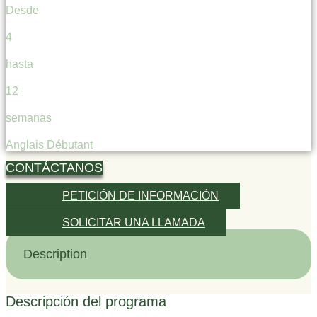
Desde
4
hasta
12
semanas
Anglais Débutant
CONTÁCTANOS
PETICIÓN DE INFORMACIÓN
SOLICITAR UNA LLAMADA
Description
Descripción del programa