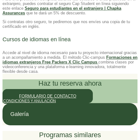
extranjero, puedes contratar el seguro Cap Student en línea siguiendo
este enlace
Seguro para estudiantes en el extranjero | Chapka
Assurances
que te dará un 5% de descuento.
Si contratas otro seguro, te pediremos que nos envíes una copia de tu
certificado en inglés.
Cursos de idiomas en línea
Accede al nivel de idioma necesario para tu proyecto internacional gracias
a un acompañamiento a medida. El método Clic-campus
Formaciones en
idiomas extranjeros Free Packers X Clic Campus
combina clases por
videoconferencia y una plataforma e-learning innovadora, totalmente
flexible desde casa.
Haz tu reserva ahora
FORMULARIO DE CONTACTO
CONDICIONES Y ANULACIÓN
Galería
Programas similares