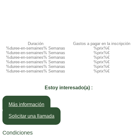
Duración
Gastos a pagar en la inscripción​
%duree-en-semaines% Semanas
%prix%€
%duree-en-semaines% Semanas
%prix%€
%duree-en-semaines% Semanas
%prix%€
%duree-en-semaines% Semanas
%prix%€
%duree-en-semaines% Semanas
%prix%€
%duree-en-semaines% Semanas
%prix%€
Estoy interesado(a) :
Más información
Solicitar una llamada
Condiciones