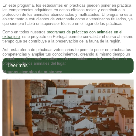
En este programa, los estudiantes en prácticas pueden poner en práctica
las competencias adquiridas en casos clínicos reales y contribuir a la
protección de los animales abandonados y maltratados. El programa está
abierto tanto a estudiantes de veterinaria como a veterinarios titulados, ya
que siempre habrá un supervisor técnico en el lugar de las prácticas.
Como en todos nuestros
programas de prácticas con animales en el
extranjero
, este proyecto en Portugal permite convalidar el curso al mismo
tiempo que se contribuye a la preservación de la fauna de la región.
Así, esta
oferta de prácticas veterinarias
te permite poner en práctica tus
competencias y ampliar tus conocimientos, creando al mismo tiempo un
impacto increíblemente positivo en la comunidad local al contribuir a la
protección de los animales del lugar.
Leer más
Algunos ejemplos de misiones:
– Seguimiento y discusión de casos clínicos
– Seguimiento y apoyo durante las consultas
– Seguimiento de cirugías de tejidos blandos
– Ayuda en los tratamientos (extracción de sangre, vendajes, terapia con
fluidos, etc.)