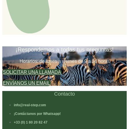
¡Respondemos a todas tus preguntas!
Horarios: de lunes a viernes de 9 a 18 horas
SOLICITAR UNA LLAMADA
ENVÍANOS UN EMAIL
Contacto
info@real-step.com
¡Contáctanos por Whatsapp!
+33 (0) 1 80 20 82 47