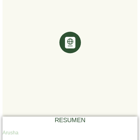
RESUMEN
Arusha