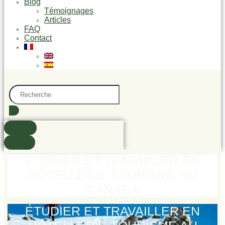
Blog
Témoignages
Articles
FAQ
Contact
Search
...
trouvé(s)
Voir tout
ÉTUDIER ET TRAVAILLER EN
HÔTELLERIE-TOURISME AU
CANADA
ÉTUDIER ET TRAVAILLER EN