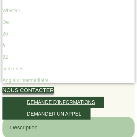
Whistler
De
26
à
92
semaines
Anglais Intermédiaire
NOUS CONTACTER
DEMANDE D'INFORMATIONS
DEMANDER UN APPEL
Description