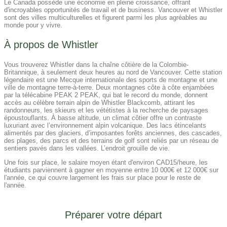
Le Canada possède une économie en pleine croissance, offrant
d'incroyables opportunités de travail et de business. Vancouver et Whistler
sont des villes multiculturelles et figurent parmi les plus agréables au
monde pour y vivre.
À propos de Whistler
Vous trouverez Whistler dans la chaîne côtière de la Colombie-
Britannique, à seulement deux heures au nord de Vancouver. Cette station
légendaire est une Mecque internationale des sports de montagne et une
ville de montagne terre-à-terre. Deux montagnes côte à côte enjambées
par la télécabine PEAK 2 PEAK, qui bat le record du monde, donnent
accès au célèbre terrain alpin de Whistler Blackcomb, attirant les
randonneurs, les skieurs et les vététistes à la recherche de paysages
époustouflants. À basse altitude, un climat côtier offre un contraste
luxuriant avec l’environnement alpin volcanique. Des lacs étincelants
alimentés par des glaciers, d’imposantes forêts anciennes, des cascades,
des plages, des parcs et des terrains de golf sont reliés par un réseau de
sentiers pavés dans les vallées. L’endroit grouille de vie.
Une fois sur place, le salaire moyen étant d'environ CAD15/heure, les
étudiants parviennent à gagner en moyenne entre 10 000€ et 12 000€ sur
l'année, ce qui couvre largement les frais sur place pour le reste de
l'année.
Préparer votre départ