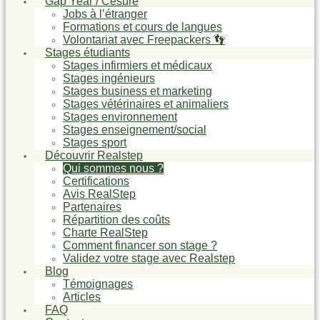
Gap Year / Césure
Jobs à l’étranger
Formations et cours de langues
Volontariat avec Freepackers 👣
Stages étudiants
Stages infirmiers et médicaux
Stages ingénieurs
Stages business et marketing
Stages vétérinaires et animaliers
Stages environnement
Stages enseignement/social
Stages sport
Découvrir Realstep
Qui sommes nous ?
Certifications
Avis RealStep
Partenaires
Répartition des coûts
Charte RealStep
Comment financer son stage ?
Validez votre stage avec Realstep
Blog
Témoignages
Articles
FAQ