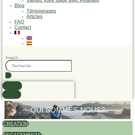
Validez votre stage avec Realstep
Blog
Témoignages
Articles
FAQ
Contact
Search ...
trouvé(s)
Voir tout
QUI SOMMES-NOUS?
CREATION