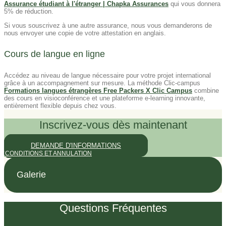
Assurance étudiant à l'étranger | Chapka Assurances
qui vous donnera
5% de réduction.
Si vous souscrivez à une autre assurance, nous vous demanderons de
nous envoyer une copie de votre attestation en anglais.
Cours de langue en ligne
Accédez au niveau de langue nécessaire pour votre projet international
grâce à un accompagnement sur mesure. La méthode Clic-campus
Formations langues étrangères Free Packers X Clic Campus
combine
des cours en visioconférence et une plateforme e-learning innovante,
entièrement flexible depuis chez vous.
Inscrivez-vous dès maintenant
DEMANDE D'INFORMATIONS
CONDITIONS ET ANNULATION
Galerie
Questions Fréquentes