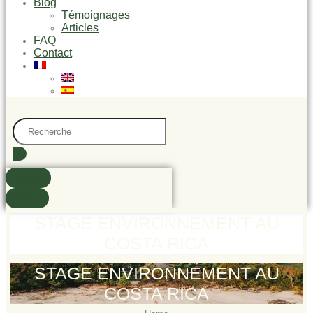
Blog
Témoignages
Articles
FAQ
Contact
Search
...
trouvé(s)
Voir tout
STAGE ENVIRONNEMENT AU
COSTA RICA
STAGE ENVIRONNEMENT AU
COSTA RICA