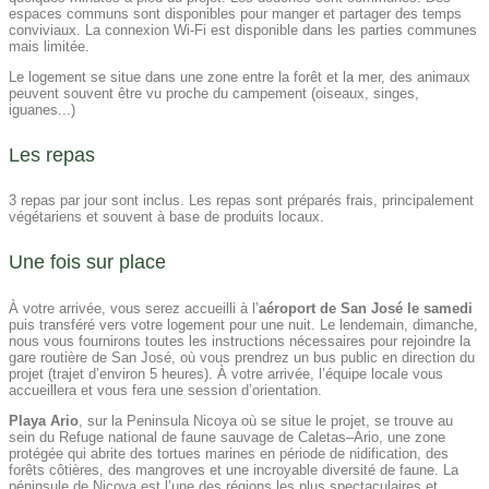
espaces communs sont disponibles pour manger et partager des temps
conviviaux. La connexion Wi-Fi est disponible dans les parties communes
mais limitée.
Le logement se situe dans une zone entre la forêt et la mer, des animaux
peuvent souvent être vu proche du campement (oiseaux, singes,
iguanes...)
Les repas​
3 repas par jour sont inclus. Les repas sont préparés frais, principalement
végétariens et souvent à base de produits locaux.
Une fois sur place​
À votre arrivée, vous serez accueilli à l’
aéroport de San José
le samedi
puis transféré vers votre logement pour une nuit. Le lendemain, dimanche,
nous vous fournirons toutes les instructions nécessaires pour rejoindre la
gare routière de San José, où vous prendrez un bus public en direction du
projet (trajet d’environ 5 heures). À votre arrivée, l’équipe locale vous
accueillera et vous fera une session d’orientation.
Playa Ario
, sur la Peninsula Nicoya où se situe le projet, se trouve au
sein du Refuge national de faune sauvage de Caletas–Ario, une zone
protégée qui abrite des tortues marines en période de nidification, des
forêts côtières, des mangroves et une incroyable diversité de faune. La
péninsule de Nicoya est l’une des régions les plus spectaculaires et